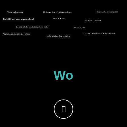
Tagen auf der Segelyacht
Tagen auf der Alm
Christmas time – Weihnachtsfeiern
Sport & Natur
Kick Off auf einer eigenen Insel
Incentive Dalmatien
Kommunikationsseminar auf der Hütte
Snow & Fun
Get wet – Sommerfeste & Beachparties
Vorstandsmeeting im Bootshaus
Kulinarisches Teambuilding
Wo